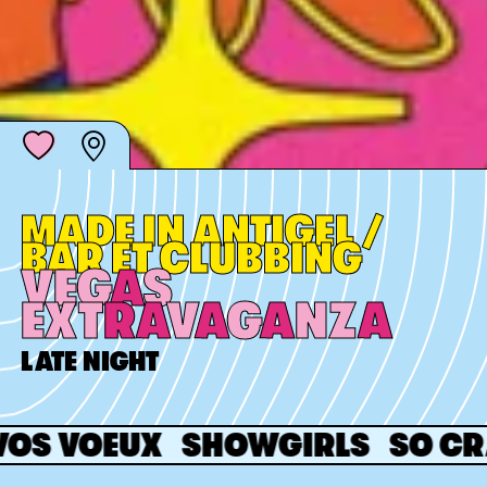
MADE IN ANTIGEL /
BAR ET CLUBBING
VEG
A
S
EXT
R
A
V
A
G
A
NZ
A
LATE NIGHT
VOS VOEUX
SHOWGIRLS
SO CR