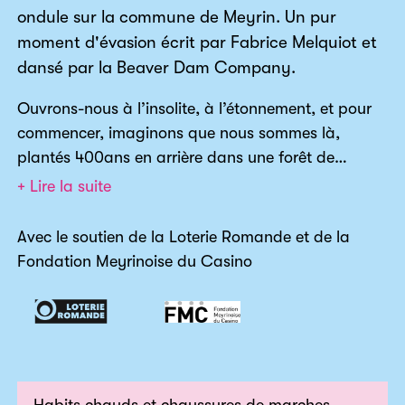
ondule sur la commune de Meyrin. Un pur
moment d'évasion écrit par Fabrice Melquiot et
dansé par la Beaver Dam Company.
Ouvrons-nous à l’insolite, à l’étonnement, et pour
commencer, imaginons que nous sommes là,
plantés 400ans en arrière dans une forêt de
feuillus, dense, quasi vierge et que nous sommes
+ Lire la suite
capables de faire défiler le temps, capables de
traverser les époques en un flash et de voir se
Avec le soutien de la Loterie Romande et de la
construire devant nous les villages, la ville, la cité,
Fondation Meyrinoise du Casino
le lac. Imaginons que nous voyons le territoire de
Meyrin onduler, ondulant jusqu’à ses frontières.
Imaginons qu’à force d’ondulation, les frontières
deviennent poreuses…Vous y êtes ? Alors go ! Au
départ du Jardin Botanique Alpin, embarquez
dans le récit de Fabrice Melquiot pour un voyage