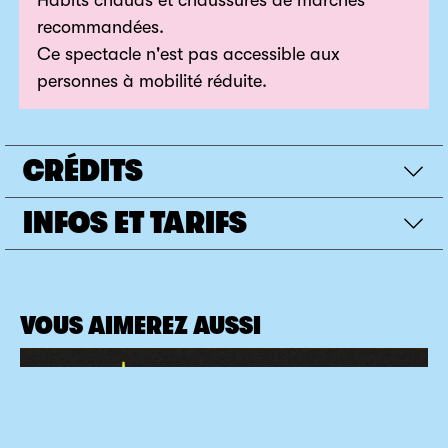
Habits chauds et chaussures de marches
ponctué de danses jubilatoires en terre urbaine, un
recommandées.
voyage dont vous ne connaîtrez pas la destination,
Ce spectacle n'est pas accessible aux
mais qui vous fera traverser Meyrin avec un oeil
personnes à mobilité réduite.
nouveau !
CRÉDITS
INFOS ET TARIFS
VOUS AIMEREZ AUSSI