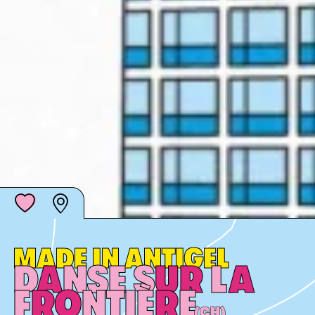
MADE IN ANTIGEL
D
A
NSE S
U
R
L
A
F
R
O
NTIÈ
R
E
(CH)